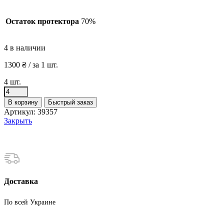
Остаток протектора
70%
4 в наличии
1300
₴
/ за 1 шт.
4 шт.
Количество
товара
В корзину
Быстрый заказ
Шины
Артикул:
39357
бу
Закрыть
225
60
R17
Зима
Dunlop
Доставка
По всей Украине