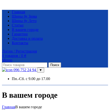
Главная
Шины бу Зима
Шины бу Лето
Статьи
В вашем городе
Гарантии
Доставка и оплата
Контакты
Логин / Регистрация
0
товаров
/
0
₴
Меню
Поиск
096 752 24 94
▼
Пн.-Сб. с 9.00 до 17.00
В вашем городе
Главная
В вашем городе