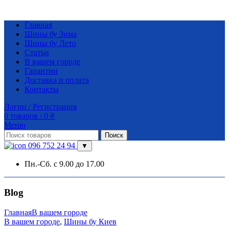
Главная
Шины бу Зима
Шины бу Лето
Статьи
В вашем городе
Гарантии
Доставка и оплата
Контакты
Логин / Регистрация
0
товаров
/
0
₴
Меню
Поиск
096 752 24 94
▼
Пн.-Сб. с 9.00 до 17.00
Blog
Главная
В вашем городе
В вашем городе
,
Шины бу Киев