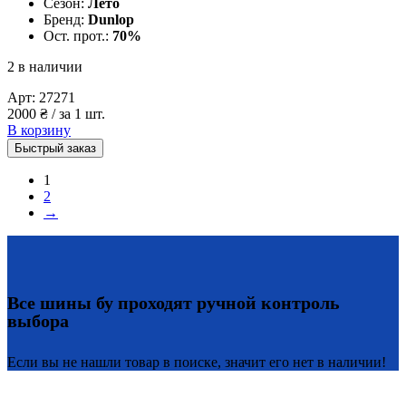
Сезон:
Лето
Бренд:
Dunlop
Ост. прот.:
70%
2 в наличии
Арт:
27271
2000
₴
/ за 1 шт.
В корзину
Быстрый заказ
1
2
→
Все шины бу проходят ручной контроль
выбора
Если вы не нашли товар в поиске, значит его нет в наличии!