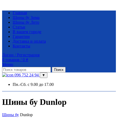
Главная
Шины бу Зима
Шины бу Лето
Статьи
В вашем городе
Гарантии
Доставка и оплата
Контакты
Логин / Регистрация
0
товаров
/
0
₴
Меню
Поиск
096 752 24 94
▼
Пн.-Сб. с 9.00 до 17.00
Шины бу Dunlop
Шины бу
Dunlop