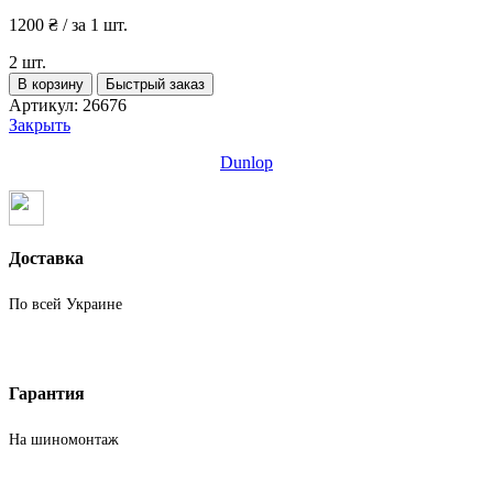
1200
₴
/ за 1 шт.
2 шт.
Количество
В корзину
Быстрый заказ
товара
Артикул:
26676
Шины
Закрыть
бу
215
Dunlop
45
R16
M+S
Dunlop
Доставка
По всей Украине
Гарантия
На шиномонтаж