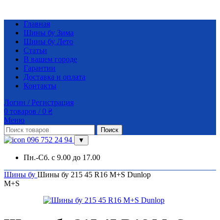
Главная
Шины бу Зима
Шины бу Лето
Статьи
В вашем городе
Гарантии
Доставка и оплата
Контакты
Логин / Регистрация
0
товаров
/
0
₴
Меню
Поиск
096 752 24 94
▼
Пн.-Сб. с 9.00 до 17.00
Шины бу
Шины бу 215 45 R16 M+S Dunlop
M+S