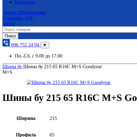
Контакты
Логин / Регистрация
0
товаров
/
0
₴
Меню
Поиск
096 752 24 94
▼
Пн.-Сб. с 9.00 до 17.00
Шины бу
Шины бу 215 65 R16C M+S Goodyear
M+S
Шины бу 215 65 R16C M+S Go
Ширина
215
Профиль
65