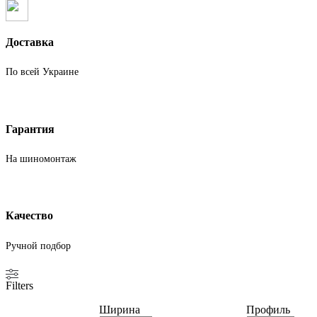
R16C
M+S
Goodyear
Доставка
По всей Украине
Гарантия
На шиномонтаж
Качество
Ручной подбор
Filters
Ширина
Профиль