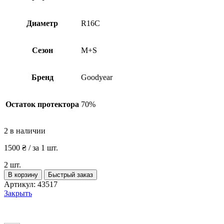
Диаметр
R16C
Сезон
M+S
Бренд
Goodyear
Остаток протектора
70%
2 в наличии
1500
₴
/ за 1 шт.
2 шт.
Количество
В корзину
Быстрый заказ
товара
Артикул:
43517
Шины
Закрыть
бу
215
65