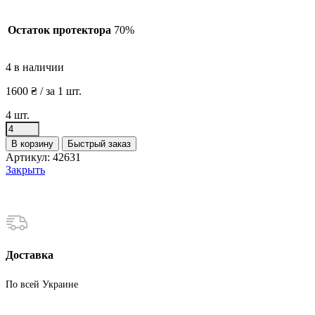
Остаток протектора
70%
4 в наличии
1600
₴
/ за 1 шт.
4 шт.
Количество
товара
В корзину
Быстрый заказ
Шины
Артикул:
42631
бу
Закрыть
225
45
R18
Зима
Pirelli
Доставка
По всей Украине