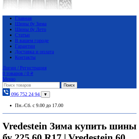
Главная
Шины бу Зима
Шины бу Лето
Статьи
В вашем городе
Гарантии
Доставка и оплата
Контакты
Логин / Регистрация
0
товаров
/
0
₴
Меню
Поиск
096 752 24 94
▼
Пн.-Сб. с 9.00 до 17.00
Vredestein Зима купить шины
бу 225 60 R17 | Vredestein 60