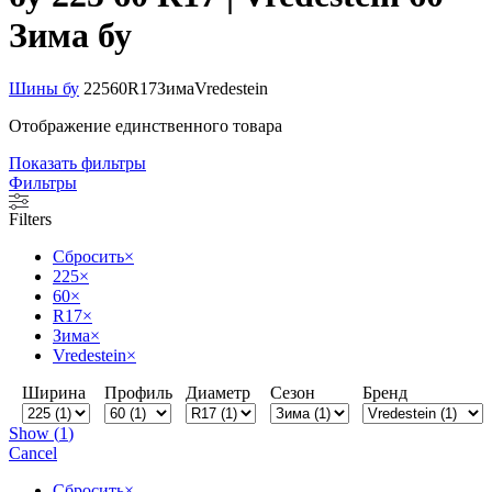
Зима бу
Шины бу
225
60
R17
Зима
Vredestein
Отображение единственного товара
Показать фильтры
Фильтры
Filters
Сбросить
×
225
×
60
×
R17
×
Зима
×
Vredestein
×
Ширина
Профиль
Диаметр
Сезон
Бренд
Show
(
1
)
Cancel
Сбросить
×