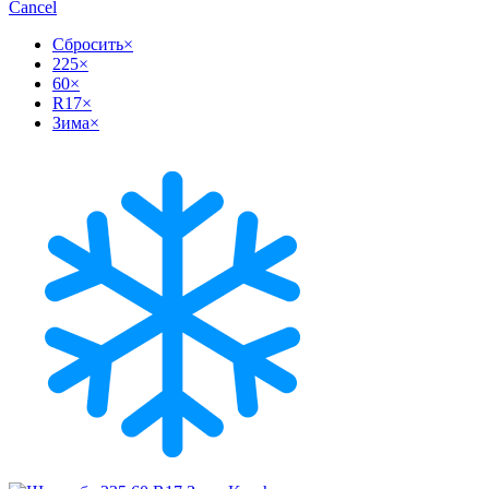
Cancel
Сбросить
×
225
×
60
×
R17
×
Зима
×