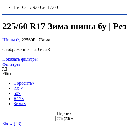
Пн.-Сб. с 9.00 до 17.00
225/60 R17 Зима шины бу | Ре
Шины бу
225
60
R17
Зима
Отображение 1–20 из 23
Показать фильтры
Фильтры
Filters
Сбросить
×
225
×
60
×
R17
×
Зима
×
Ширина
Show
(
23
)