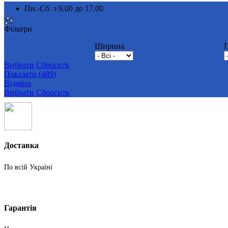
Пн.-Сб. з 9.00 до 17.00
Фільтри
Ширина
Вибрати
Сбросить
Показати
(
489
)
Відміна
Вибрати
Сбросить
Доставка
По всій Україні
Гарантія