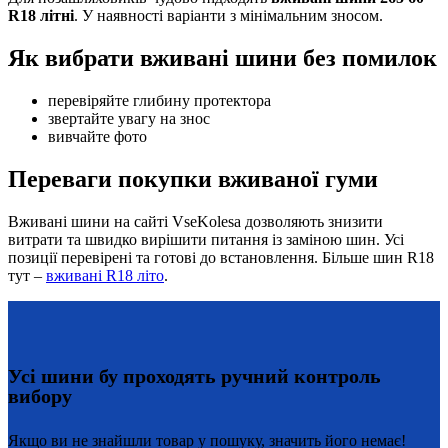
R18 літні
. У наявності варіанти з мінімальним зносом.
Як вибрати вживані шини без помилок
перевіряйте глибину протектора
звертайте увагу на знос
вивчайте фото
Переваги покупки вживаної гуми
Вживані шини на сайті VseKolesa дозволяють знизити
витрати та швидко вирішити питання із заміною шин. Усі
позиції перевірені та готові до встановлення. Більше шин R18
тут –
вживані R18 літо
.
Усі шини бу проходять ручний контроль
вибору
Якщо ви не знайшли товар у пошуку, значить його немає!