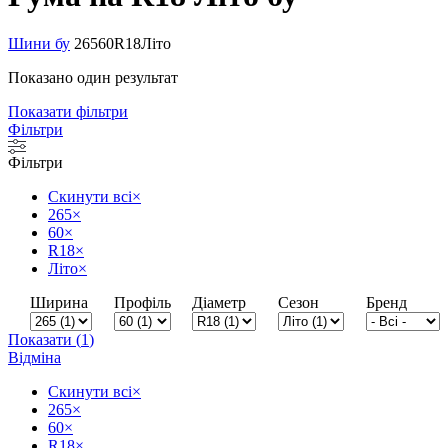
Шини бу
265
60
R18
Літо
Показано один результат
Показати фільтри
Фільтри
Фільтри
Скинути всі
×
265
×
60
×
R18
×
Літо
×
Ширина
Профіль
Діаметр
Сезон
Бренд
Показати
(
1
)
Відміна
Скинути всі
×
265
×
60
×
R18
×