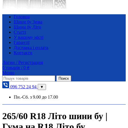
Головна
Шини бу Зима
Шини бу Літо
Статті
У вашому місті
Гарантії
Доставка і оплата
Контакти
Логин / Регистрация
0
товарів
/
0
₴
Меню
Поиск
096 752 24 94
▼
Пн.-Сб. з 9.00 до 17.00
265/60 R18 Літо шини бу |
Гума на R18 Літо бу