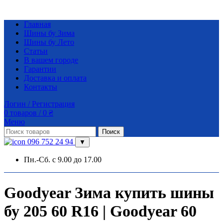
Главная
Шины бу Зима
Шины бу Лето
Статьи
В вашем городе
Гарантии
Доставка и оплата
Контакты
Логин / Регистрация
0
товаров
/
0
₴
Меню
Поиск
096 752 24 94
▼
Пн.-Сб. с 9.00 до 17.00
Goodyear Зима купить шины
бу 205 60 R16 | Goodyear 60