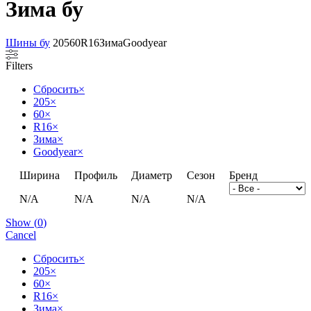
Зима бу
Шины бу
205
60
R16
Зима
Goodyear
Filters
Сбросить
×
205
×
60
×
R16
×
Зима
×
Goodyear
×
Ширина
Профиль
Диаметр
Сезон
Бренд
N/A
N/A
N/A
N/A
Show
(
0
)
Cancel
Сбросить
×
205
×
60
×
R16
×
Зима
×