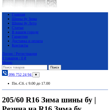
Главная
Шины бу Зима
Шины бу Лето
Статьи
В вашем городе
Гарантии
Доставка и оплата
Контакты
Логин / Регистрация
0
товаров
/
0
₴
Меню
Поиск
096 752 24 94
▼
Пн.-Сб. с 9.00 до 17.00
205/60 R16 Зима шины бу |
Резина на R16 Зима бу