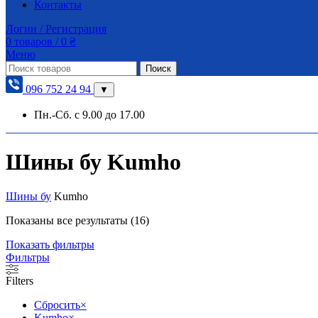
Контакты
Логин / Регистрация
0
товаров
/
0
₴
Меню
Поиск
096 752 24 94
▼
Пн.-Сб. с 9.00 до 17.00
Шины бу Kumho
Шины бу
Kumho
Показаны все результаты (16)
Показать фильтры
Фильтры
Filters
Сбросить
×
Kumho
×