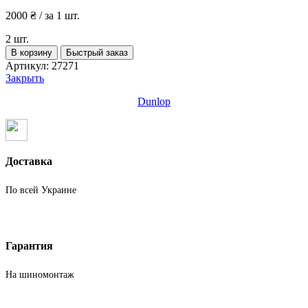
2000
₴
/ за 1 шт.
2 шт.
Количество
В корзину
Быстрый заказ
товара
Артикул:
27271
Шины
Закрыть
бу
255
Dunlop
40
R21
Лето
Dunlop
Доставка
По всей Украине
Гарантия
На шиномонтаж