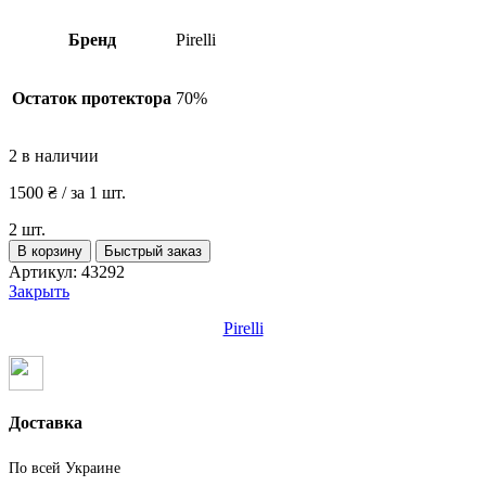
Бренд
Pirelli
Остаток протектора
70%
2 в наличии
1500
₴
/ за 1 шт.
2 шт.
Количество
В корзину
Быстрый заказ
товара
Артикул:
43292
Шины
Закрыть
бу
195
Pirelli
75
R16C
Лето
Pirelli
Доставка
По всей Украине