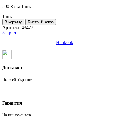
500
₴
/ за 1 шт.
1 шт.
Количество
В корзину
Быстрый заказ
товара
Артикул:
43477
Шины
Закрыть
бу
195
Hankook
60
R15
Лето
Hankook
Доставка
По всей Украине
Гарантия
На шиномонтаж