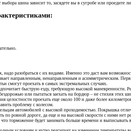
т выбора шина зависит то, засядете вы в сугробе или проедите л
актеристиками:
ательно.
, надо разобраться с их видами. Именно это даст вам возможнос
ывает направленным, ненаправленным и асимметрическим. Первы
тьи смогут проехать в самых экстремальных случаях.
дпочитает быструю езду, требующую высокой маневренности. Рези
бездорожью или пытаться заехать на бордюр – не стихия этих ши
целостности проехать еще около 100 и даже более километров н
авить проблему с колесом.
дельцам автомобилей с высокой проходимостью. Покрышка отли
ть по ровной дороге, да еще и на высокой скорости с ними нет р
, что торможение будет занимать больше времени и выписывать 
годным условиям и чутко реагирует на изменение температуры в