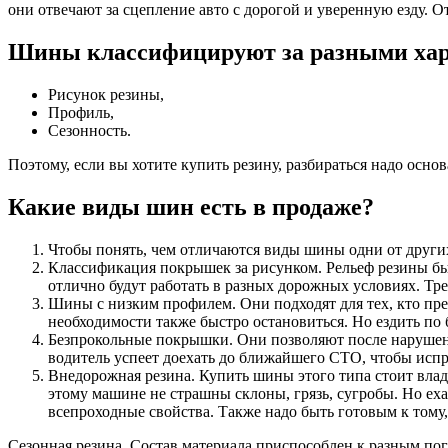
они отвечают за сцепление авто с дорогой и уверенную езду. О
Шины классифицируют за разными хар
Рисунок резины,
Профиль,
Сезонность.
Поэтому, если вы хотите купить резину, разбираться надо основ
Какие виды шин есть в продаже?
Чтобы понять, чем отличаются виды шины одни от других
Классификация покрышек за рисунком. Рельеф резины б
отлично будут работать в разных дорожных условиях. Тре
Шины с низким профилем. Они подходят для тех, кто пре
необходимости также быстро остановиться. Но ездить по 
Безпрокольные покрышки. Они позволяют после нарушения 
водитель успеет доехать до ближайшего СТО, чтобы испр
Внедорожная резина. Купить шины этого типа стоит вла
этому машине не страшны склоны, грязь, сугробы. Но еха
всепроходные свойства. Также надо быть готовым к тому
Сезонная резина. Состав материала приспособлен к разным по