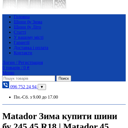
Головна
Шини бу Зима
Шини бу Літо
Статті
У вашому місті
Гарантії
Доставка і оплата
Контакти
Логин / Регистрация
0
товарів
/
0
₴
Меню
Поиск
096 752 24 94
▼
Пн.-Сб. з 9.00 до 17.00
Matador Зима купити шини
бу 245 45 R18 | Matador 45