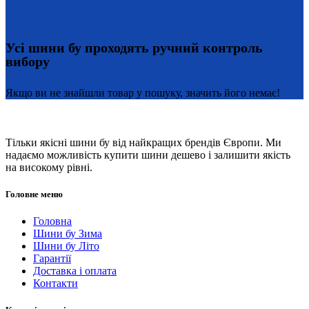
Усі шини бу проходять ручний контроль
вибору
Якщо ви не знайшли товар у пошуку, значить його немає!
Тільки якісні шини бу від найкращих брендів Європи. Ми
надаємо можливість купити шини дешево і залишити якість
на високому рівні.
Головне меню
Головна
Шини бу Зима
Шини бу Літо
Гарантії
Доставка і оплата
Контакти