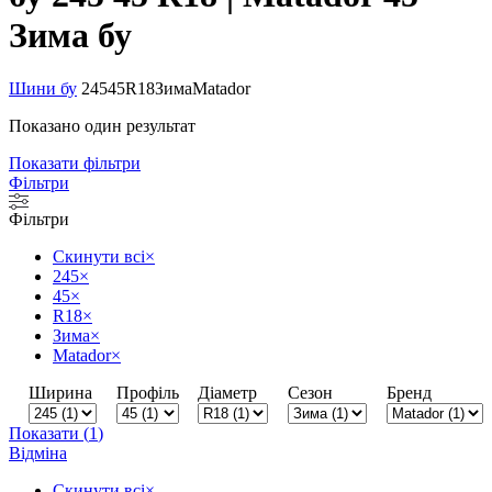
Зима бу
Шини бу
245
45
R18
Зима
Matador
Показано один результат
Показати фільтри
Фільтри
Фільтри
Скинути всі
×
245
×
45
×
R18
×
Зима
×
Matador
×
Ширина
Профіль
Діаметр
Сезон
Бренд
Показати
(
1
)
Відміна
Скинути всі
×