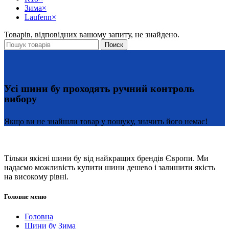
Зима
×
Laufenn
×
Товарів, відповідних вашому запиту, не знайдено.
Поиск
Усі шини бу проходять ручний контроль
вибору
Якщо ви не знайшли товар у пошуку, значить його немає!
Тільки якісні шини бу від найкращих брендів Європи. Ми
надаємо можливість купити шини дешево і залишити якість
на високому рівні.
Головне меню
Головна
Шини бу Зима