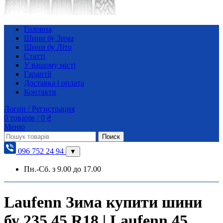
Головна
Шини бу Зима
Шини бу Літо
Статті
У вашому місті
Гарантії
Доставка і оплата
Контакти
Логин / Регистрация
0
товарів
/
0
₴
Меню
Поиск
096 752 24 94
▼
Пн.-Сб. з 9.00 до 17.00
Laufenn Зима купити шини
бу 235 45 R18 | Laufenn 45