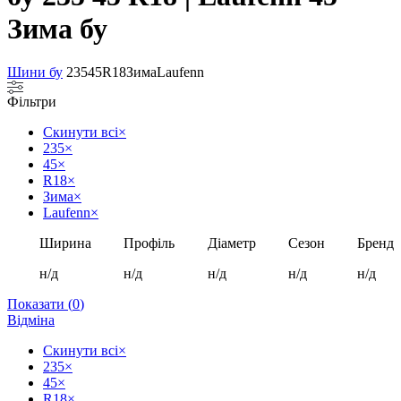
Зима бу
Шини бу
235
45
R18
Зима
Laufenn
Фільтри
Скинути всі
×
235
×
45
×
R18
×
Зима
×
Laufenn
×
Ширина
Профіль
Діаметр
Сезон
Бренд
н/д
н/д
н/д
н/д
н/д
Показати
(
0
)
Відміна
Скинути всі
×
235
×
45
×
R18
×