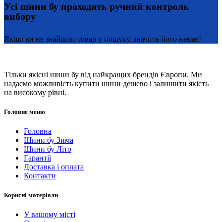
Усі шини бу проходять ручний контроль
вибору
Якщо ви не знайшли товар у пошуку, значить його немає!
Тільки якісні шини бу від найкращих брендів Європи. Ми
надаємо можливість купити шини дешево і залишити якість
на високому рівні.
Головне меню
Головна
Шини бу Зима
Шини бу Літо
Гарантії
Доставка і оплата
Контакти
Корисні матеріали
У вашому місті