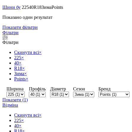
Шини бу
225
40
R18
Зима
Points
Показано один результат
Показати фільтри
Фільтри
Фільтри
Скинути всі
×
225
×
40
×
R18
×
Зима
×
Points
×
Ширина
Профіль
Діаметр
Сезон
Бренд
Показати
(
1
)
Відміна
Скинути всі
×
225
×
40
×
R18
×