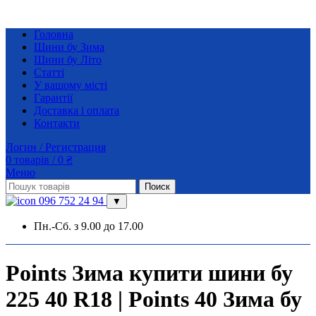
Головна
Шини бу Зима
Шини бу Літо
Статті
У вашому місті
Гарантії
Доставка і оплата
Контакти
Логин / Регистрация
0
товарів
/
0
₴
Меню
Поиск
096 752 24 94
▼
Пн.-Сб. з 9.00 до 17.00
Points Зима купити шини бу
225 40 R18 | Points 40 Зима бу