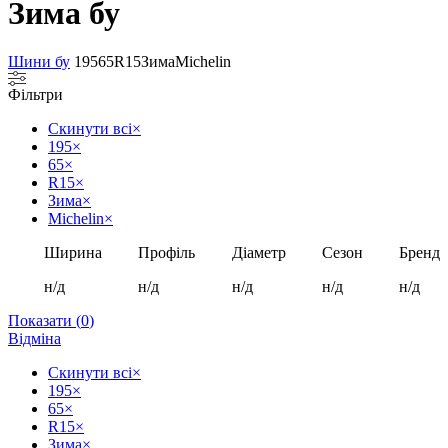
Зима бу
Шини бу
195
65
R15
Зима
Michelin
Фільтри
Скинути всі
×
195
×
65
×
R15
×
Зима
×
Michelin
×
Ширина
Профіль
Діаметр
Сезон
Бренд
н/д
н/д
н/д
н/д
н/д
Показати
(
0
)
Відміна
Скинути всі
×
195
×
65
×
R15
×
Зима
×