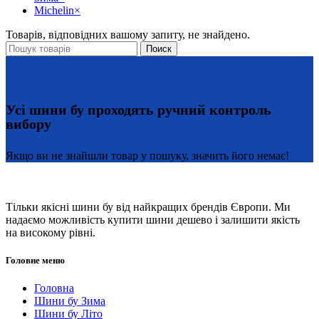
Michelin
×
Товарів, відповідних вашому запиту, не знайдено.
Поиск
Усі шини бу проходять ручний контроль
вибору
Якщо ви не знайшли товар у пошуку, значить його немає!
Тільки якісні шини бу від найкращих брендів Європи. Ми
надаємо можливість купити шини дешево і залишити якість
на високому рівні.
Головне меню
Головна
Шини бу Зима
Шини бу Літо