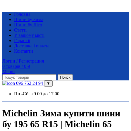
Головна
Шини бу Зима
Шини бу Літо
Статті
У вашому місті
Гарантії
Доставка і оплата
Контакти
Логин / Регистрация
0
товарів
/
0
₴
Меню
Поиск
096 752 24 94
▼
Пн.-Сб. з 9.00 до 17.00
Michelin Зима купити шини
бу 195 65 R15 | Michelin 65