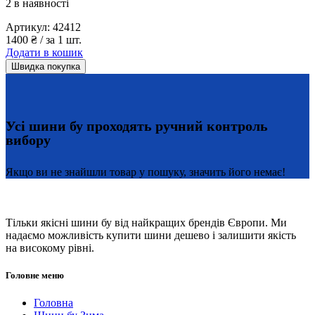
2 в наявності
Артикул:
42412
1400
₴
/ за 1 шт.
Додати в кошик
Швидка покупка
Усі шини бу проходять ручний контроль
вибору
Якщо ви не знайшли товар у пошуку, значить його немає!
Тільки якісні шини бу від найкращих брендів Європи. Ми
надаємо можливість купити шини дешево і залишити якість
на високому рівні.
Головне меню
Головна