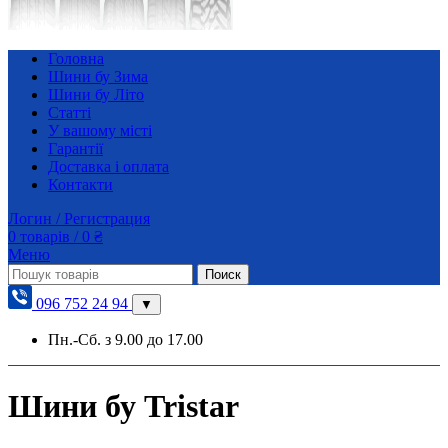
Головна
Шини бу Зима
Шини бу Літо
Статті
У вашому місті
Гарантії
Доставка і оплата
Контакти
Логин / Регистрация
0
товарів
/
0
₴
Меню
Поиск
096 752 24 94
▼
Пн.-Сб. з 9.00 до 17.00
Шини бу Tristar