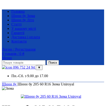
Головна
Шини бу Зима
Шини бу Літо
Статті
У вашому місті
Гарантії
Доставка і оплата
Контакти
Логин / Регистрация
0
товарів
/
0
₴
Меню
Поиск
096 752 24 94
▼
Пн.-Сб. з 9.00 до 17.00
Шини бу
Шини бу 205 60 R16 Зима Uniroyal