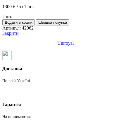
1300
₴
/ за 1 шт.
2 шт.
Шини
Додати в кошик
Швидка покупка
бу
Артикул:
42962
205
Закрити
60
R16
Uniroyal
Зима
Uniroyal
кількість
Доставка
По всій Україні
Гарантія
На шиномонтаж