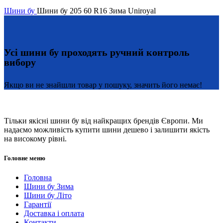
Шини бу
Шини бу 205 60 R16 Зима Uniroyal
Усі шини бу проходять ручний контроль
вибору
Якщо ви не знайшли товар у пошуку, значить його немає!
Тільки якісні шини бу від найкращих брендів Європи. Ми
надаємо можливість купити шини дешево і залишити якість
на високому рівні.
Головне меню
Головна
Шини бу Зима
Шини бу Літо
Гарантії
Доставка і оплата
Контакти