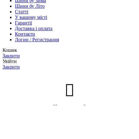
Шини бу Зима
Шини бу Літо
Статті
У вашому місті
Гарантії
Доставка і оплата
Контакти
Логин / Регистрация
Кошик
Закрити
Увійти
Закрити
Нет аккаунта?
Створити акаунт
Меню
0
товарів
Кошик