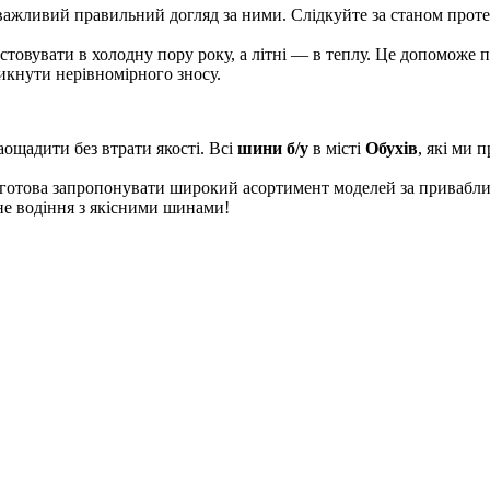
важливий правильний догляд за ними. Слідкуйте за станом прот
стовувати в холодну пору року, а літні — в теплу. Це допоможе 
икнути нерівномірного зносу.
аощадити без втрати якості. Всі
шини б/у
в місті
Обухів
, які ми 
 готова запропонувати широкий асортимент моделей за привабли
тне водіння з якісними шинами!