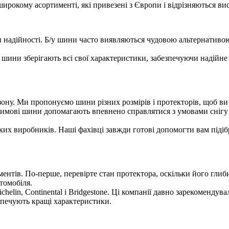
ирокому асортименті, які привезені з Європи і відрізняються ви
 надійності. Б/у шини часто виявляються чудовою альтернативо
і шини зберігають всі свої характеристики, забезпечуючи надійн
ону. Ми пропонуємо шини різних розмірів і протекторів, щоб ви 
имові шини допомагають впевнено справлятися з умовами снігу і л
ких виробників. Наші фахівці завжди готові допомогти вам підіб
нтів. По-перше, перевірте стан протектора, оскільки його глиби
томобіля.
lin, Continental і Bridgestone. Ці компанії давно зарекомендувал
зпечують кращі характеристики.