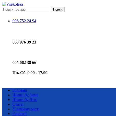
Поиск
096 752 24 94
063 976 39 23
095 062 38 66
Пн.-Сб. 9.00 - 17.00
Головна
Шини бу Зима
Шини бу Літо
Статті
У вашому місті
Гарантії