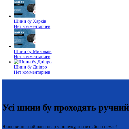
Шини бу Харків
Нет комментариев
Шини бу Миколаїв
Нет комментариев
Шини бу Дніпро
Нет комментариев
Усі шини бу проходять ручни
Якщо ви не знайшли товар у пошуку, значить його немає!