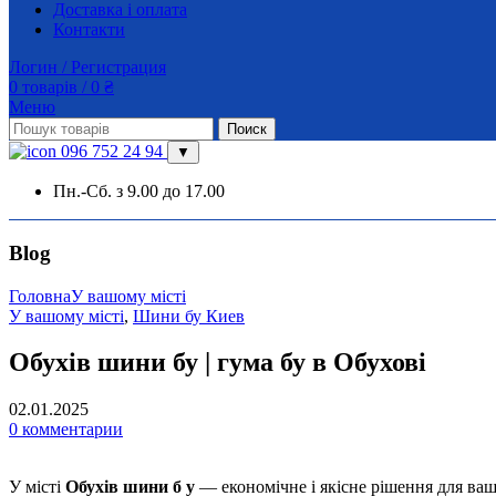
Доставка і оплата
Контакти
Логин / Регистрация
0
товарів
/
0
₴
Меню
Поиск
096 752 24 94
▼
Пн.-Сб. з 9.00 до 17.00
Blog
Головна
У вашому місті
У вашому місті
,
Шини бу Киев
Обухів шини бу | гума бу в Обухові
02.01.2025
0
комментарии
У місті
Обухів шини б у
— економічне і якісне рішення для ваш