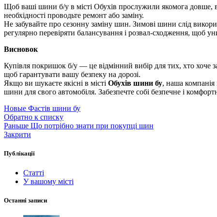
Щоб ваші шини б/у в місті Обухів прослужили якомога довше, 
необхідності проводьте ремонт або заміну.
Не забувайте про сезонну заміну шин. Зимові шини слід викори
регулярно перевіряти балансування і розвал-сходження, щоб ун
Висновок
Купівля покришок б/у — це відмінний вибір для тих, хто хоче з
щоб гарантувати вашу безпеку на дорозі.
Якщо ви шукаєте якісні в місті
Обухів шини бу
, наша компанія
шини для свого автомобіля. Забезпечте собі безпечне і комфор
Новые
Фастів шини бу
Обратно к списку
Раньше
Що потрібно знати при покупці шин
Закрити
Публікації
Статті
У вашому місті
Останні записи