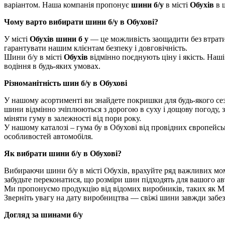
варіантом. Наша компанія пропонує
шини б/у
в місті
Обухів
в ш
Чому варто вибирати шини б/у в Обухові?
У місті
Обухів шини б у
— це можливість заощадити без втрати
гарантувати нашим клієнтам безпеку і довговічність.
Шини б/у в місті
Обухів
відмінно поєднують ціну і якість. Наш
водіння в будь-яких умовах.
Різноманітність шин б/у в Обухові
У нашому асортименті ви знайдете покришки для будь-якого сез
шини відмінно зчіплюються з дорогою в суху і дощову погоду, з
міняти гуму в залежності від пори року.
У нашому каталозі – гума бу в Обухові від провідних європейсь
особливостей автомобіля.
Як вибрати шини б/у в Обухові?
Вибираючи шини б/у в місті Обухів, врахуйте ряд важливих моме
забудьте переконатися, що розміри шин підходять для вашого ав
Ми пропонуємо продукцію від відомих виробників, таких як Miche
Зверніть увагу на дату виробництва — свіжі шини завжди забе
Догляд за шинами б/у