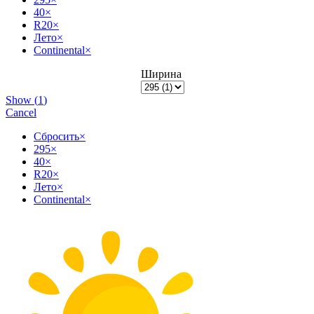
40
×
R20
×
Лето
×
Continental
×
Ширина
Show
(
1
)
Cancel
Сбросить
×
295
×
40
×
R20
×
Лето
×
Continental
×