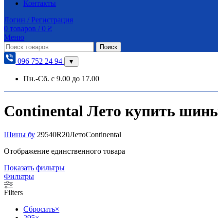
Контакты
Логин / Регистрация
0
товаров
/
0
₴
Меню
Поиск
096 752 24 94
▼
Пн.-Сб. с 9.00 до 17.00
Continental Лето купить шины 
Шины бу
295
40
R20
Лето
Continental
Отображение единственного товара
Показать фильтры
Фильтры
Filters
Сбросить
×
295
×