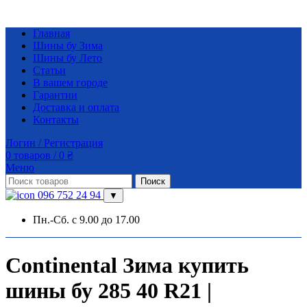
Главная
Шины бу Зима
Шины бу Лето
Статьи
В вашем городе
Гарантии
Доставка и оплата
Контакты
Логин / Регистрация
0
товаров
/
0
₴
Меню
Поиск
096 752 24 94
▼
Пн.-Сб. с 9.00 до 17.00
Continental Зима купить
шины бу 285 40 R21 |