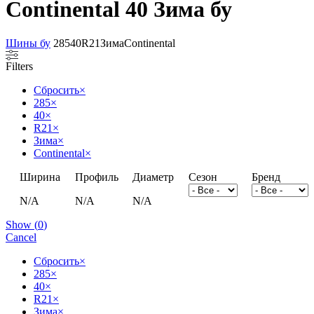
Continental 40 Зима бу
Шины бу
285
40
R21
Зима
Continental
Filters
Сбросить
×
285
×
40
×
R21
×
Зима
×
Continental
×
Ширина
Профиль
Диаметр
Сезон
Бренд
N/A
N/A
N/A
Show
(
0
)
Cancel
Сбросить
×
285
×
40
×
R21
×
Зима
×