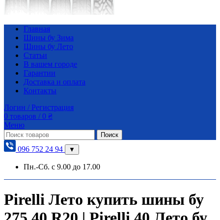
Главная
Шины бу Зима
Шины бу Лето
Статьи
В вашем городе
Гарантии
Доставка и оплата
Контакты
Логин / Регистрация
0
товаров
/
0
₴
Меню
Поиск
096 752 24 94
▼
Пн.-Сб. с 9.00 до 17.00
Pirelli Лето купить шины бу
275 40 R20 | Pirelli 40 Лето бу