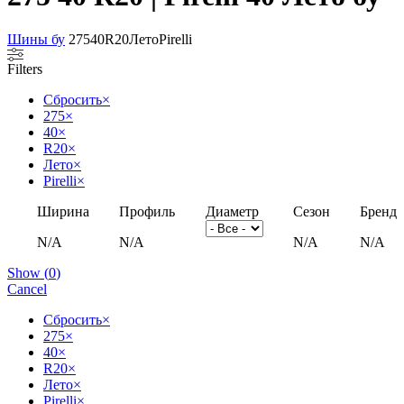
Шины бу
275
40
R20
Лето
Pirelli
Filters
Сбросить
×
275
×
40
×
R20
×
Лето
×
Pirelli
×
Ширина
Профиль
Диаметр
Сезон
Бренд
N/A
N/A
N/A
N/A
Show
(
0
)
Cancel
Сбросить
×
275
×
40
×
R20
×
Лето
×
Pirelli
×