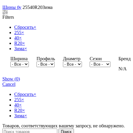
Шины бу
255
40
R20
Зима
Filters
Сбросить
×
255
×
40
×
R20
×
Зима
×
Ширина
Профиль
Диаметр
Сезон
Бренд
N/A
Show
(
0
)
Cancel
Сбросить
×
255
×
40
×
R20
×
Зима
×
Товаров, соответствующих вашему запросу, не обнаружено.
Поиск