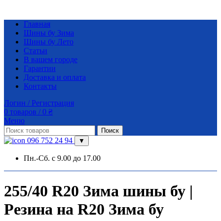
Главная
Шины бу Зима
Шины бу Лето
Статьи
В вашем городе
Гарантии
Доставка и оплата
Контакты
Логин / Регистрация
0
товаров
/
0
₴
Меню
Поиск
096 752 24 94
▼
Пн.-Сб. с 9.00 до 17.00
255/40 R20 Зима шины бу |
Резина на R20 Зима бу