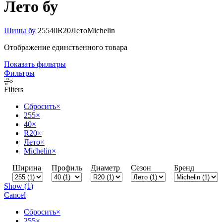
Лето бу
Шины бу
255
40
R20
Лето
Michelin
Отображение единственного товара
Показать фильтры
Фильтры
Filters
Сбросить
×
255
×
40
×
R20
×
Лето
×
Michelin
×
Ширина
Профиль
Диаметр
Сезон
Бренд
Show
(
1
)
Cancel
Сбросить
×
255
×