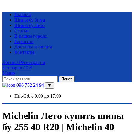
Главная
Шины бу Зима
Шины бу Лето
Статьи
В вашем городе
Гарантии
Доставка и оплата
Контакты
Логин / Регистрация
0
товаров
/
0
₴
Меню
Поиск
096 752 24 94
▼
Пн.-Сб. с 9.00 до 17.00
Michelin Лето купить шины
бу 255 40 R20 | Michelin 40