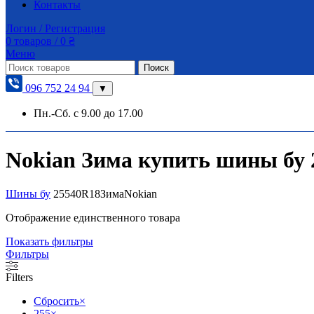
Контакты
Логин / Регистрация
0
товаров
/
0
₴
Меню
Поиск
096 752 24 94
▼
Пн.-Сб. с 9.00 до 17.00
Nokian Зима купить шины бу 2
Шины бу
255
40
R18
Зима
Nokian
Отображение единственного товара
Показать фильтры
Фильтры
Filters
Сбросить
×
255
×