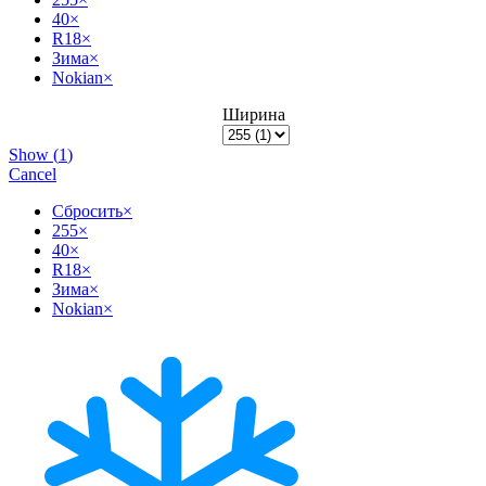
40
×
R18
×
Зима
×
Nokian
×
Ширина
Show
(
1
)
Cancel
Сбросить
×
255
×
40
×
R18
×
Зима
×
Nokian
×