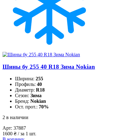
Шины бу 255 40 R18 Зима Nokian
Ширина:
255
Профиль:
40
Диаметр:
R18
Сезон:
Зима
Бренд:
Nokian
Ост. прот.:
70%
2 в наличии
Арт:
37887
1600
₴
/ за 1 шт.
В корзину