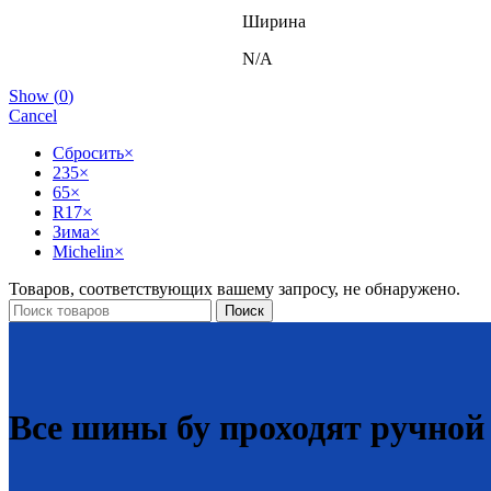
Ширина
N/A
Show
(
0
)
Cancel
Сбросить
×
235
×
65
×
R17
×
Зима
×
Michelin
×
Товаров, соответствующих вашему запросу, не обнаружено.
Поиск
Все шины бу проходят ручной