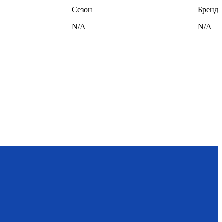
Сезон
Бренд
N/A
N/A