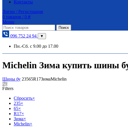
Контакты
Логин / Регистрация
0
товаров
/
0
₴
Меню
Поиск
096 752 24 94
▼
Пн.-Сб. с 9.00 до 17.00
Michelin Зима купить шины бу 
Шины бу
235
65
R17
Зима
Michelin
Filters
Сбросить
×
235
×
65
×
R17
×
Зима
×
Michelin
×