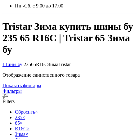
Пн.-Сб. с 9.00 до 17.00
Tristar Зима купить шины бу
235 65 R16C | Tristar 65 Зима
бу
Шины бу
235
65
R16C
Зима
Tristar
Отображение единственного товара
Показать фильтры
Фильтры
Filters
Сбросить
×
235
×
65
×
R16C
×
Зима
×