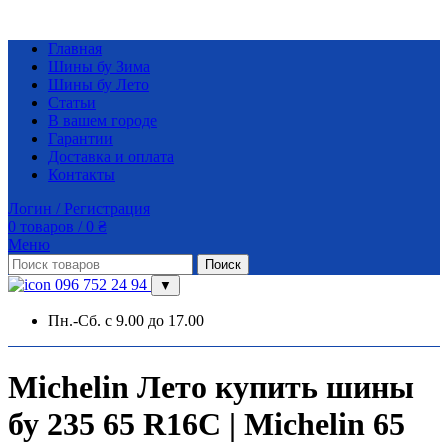
Главная
Шины бу Зима
Шины бу Лето
Статьи
В вашем городе
Гарантии
Доставка и оплата
Контакты
Логин / Регистрация
0
товаров
/
0
₴
Меню
Поиск
096 752 24 94
▼
Пн.-Сб. с 9.00 до 17.00
Michelin Лето купить шины
бу 235 65 R16C | Michelin 65