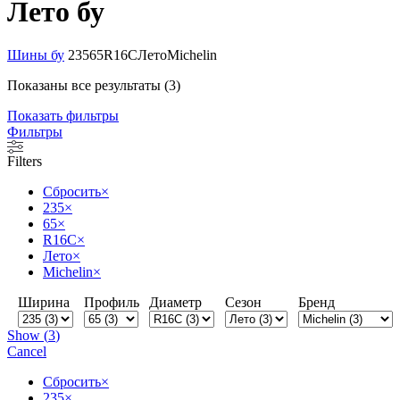
Лето бу
Шины бу
235
65
R16C
Лето
Michelin
Показаны все результаты (3)
Показать фильтры
Фильтры
Filters
Сбросить
×
235
×
65
×
R16C
×
Лето
×
Michelin
×
Ширина
Профиль
Диаметр
Сезон
Бренд
Show
(
3
)
Cancel
Сбросить
×
235
×