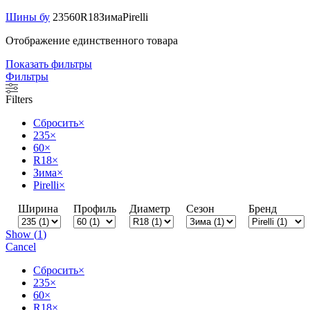
Шины бу
235
60
R18
Зима
Pirelli
Отображение единственного товара
Показать фильтры
Фильтры
Filters
Сбросить
×
235
×
60
×
R18
×
Зима
×
Pirelli
×
Ширина
Профиль
Диаметр
Сезон
Бренд
Show
(
1
)
Cancel
Сбросить
×
235
×
60
×
R18
×