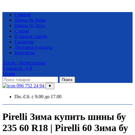
Главная
Шины бу Зима
Шины бу Лето
Статьи
В вашем городе
Гарантии
Доставка и оплата
Контакты
Логин / Регистрация
0
товаров
/
0
₴
Меню
Поиск
096 752 24 94
▼
Пн.-Сб. с 9.00 до 17.00
Pirelli Зима купить шины бу
235 60 R18 | Pirelli 60 Зима бу