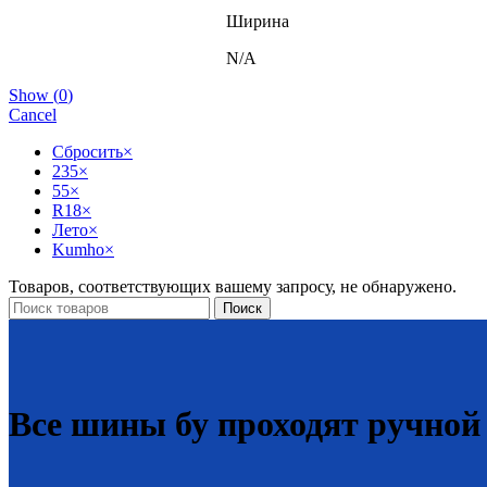
Ширина
N/A
Show
(
0
)
Cancel
Сбросить
×
235
×
55
×
R18
×
Лето
×
Kumho
×
Товаров, соответствующих вашему запросу, не обнаружено.
Поиск
Все шины бу проходят ручной