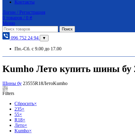
Контакты
Логин / Регистрация
0
товаров
/
0
₴
Меню
Поиск
096 752 24 94
▼
Пн.-Сб. с 9.00 до 17.00
Kumho Лето купить шины бу 2
Шины бу
235
55
R18
Лето
Kumho
Filters
Сбросить
×
235
×
55
×
R18
×
Лето
×
Kumho
×