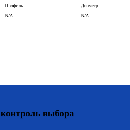
Профиль
Диаметр
N/A
N/A
 контроль выбора