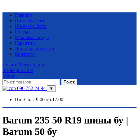
Главная
Шины бу Зима
Шины бу Лето
Статьи
В вашем городе
Гарантии
Доставка и оплата
Контакты
Логин / Регистрация
0
товаров
/
0
₴
Меню
Поиск
096 752 24 94
▼
Пн.-Сб. с 9.00 до 17.00
Barum 235 50 R19 шины бу |
Barum 50 бу