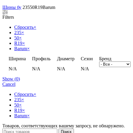
Шины бу
235
50
R19
Barum
Filters
Сбросить
×
235
×
50
×
R19
×
Barum
×
Ширина
Профиль
Диаметр
Сезон
Бренд
N/A
N/A
N/A
N/A
Show
(
0
)
Cancel
Сбросить
×
235
×
50
×
R19
×
Barum
×
Товаров, соответствующих вашему запросу, не обнаружено.
Поиск