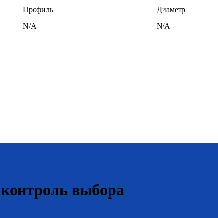
Профиль
Диаметр
N/A
N/A
 контроль выбора