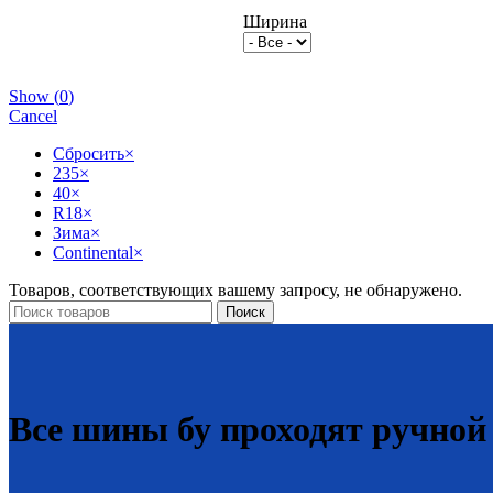
Ширина
Show
(
0
)
Cancel
Сбросить
×
235
×
40
×
R18
×
Зима
×
Continental
×
Товаров, соответствующих вашему запросу, не обнаружено.
Поиск
Все шины бу проходят ручной