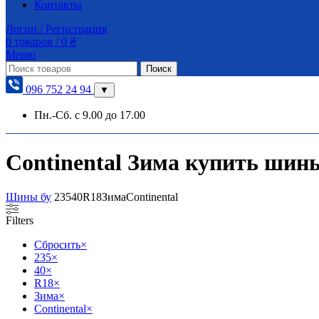
Контакты
Логин / Регистрация
0
товаров
/
0
₴
Меню
Поиск
096 752 24 94
▼
Пн.-Сб. с 9.00 до 17.00
Continental Зима купить шины 
Шины бу
235
40
R18
Зима
Continental
Filters
Сбросить
×
235
×
40
×
R18
×
Зима
×
Continental
×