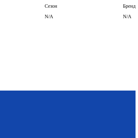
Сезон
Бренд
N/A
N/A