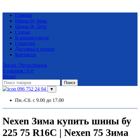
Главная
Шины бу Зима
Шины бу Лето
Статьи
В вашем городе
Гарантии
Доставка и оплата
Контакты
Логин / Регистрация
0
товаров
/
0
₴
Меню
Поиск
096 752 24 94
▼
Пн.-Сб. с 9.00 до 17.00
Nexen Зима купить шины бу
225 75 R16C | Nexen 75 Зима