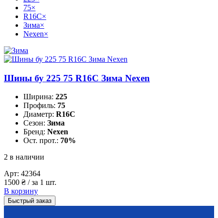
75
×
R16C
×
Зима
×
Nexen
×
Шины бу 225 75 R16C Зима Nexen
Ширина:
225
Профиль:
75
Диаметр:
R16C
Сезон:
Зима
Бренд:
Nexen
Ост. прот.:
70%
2 в наличии
Арт:
42364
1500
₴
/ за 1 шт.
В корзину
Быстрый заказ