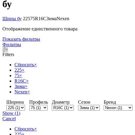
бу
Шины бу
225
75
R16C
Зима
Nexen
Отображение единственного товара
Показать фильтры
Фильтры
Filters
Сбросить
×
225
×
75
×
R16C
×
Зима
×
Nexen
×
Ширина
Профиль
Диаметр
Сезон
Бренд
Show
(
1
)
Cancel
Сбросить
×
225
×