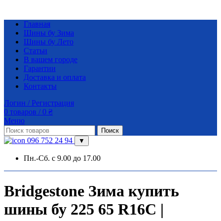
Главная
Шины бу Зима
Шины бу Лето
Статьи
В вашем городе
Гарантии
Доставка и оплата
Контакты
Логин / Регистрация
0
товаров
/
0
₴
Меню
Поиск
096 752 24 94
▼
Пн.-Сб. с 9.00 до 17.00
Bridgestone Зима купить
шины бу 225 65 R16C |