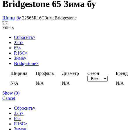
Bridgestone 65 Зима бу
Шины бу
225
65
R16C
Зима
Bridgestone
Filters
Сбросить
×
225
×
65
×
R16C
×
Зима
×
Bridgestone
×
Ширина
Профиль
Диаметр
Сезон
Бренд
N/A
N/A
N/A
N/A
Show
(
0
)
Cancel
Сбросить
×
225
×
65
×
R16C
×
Зима
×