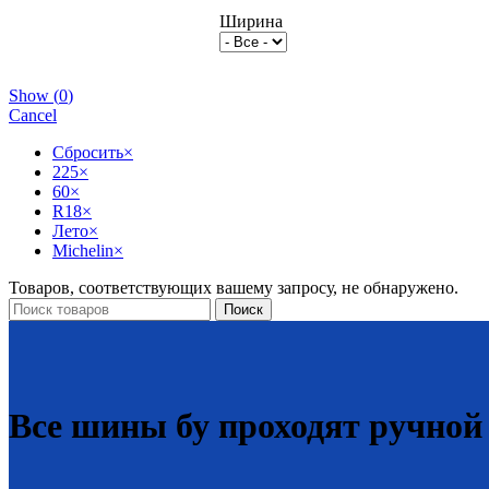
Ширина
Show
(
0
)
Cancel
Сбросить
×
225
×
60
×
R18
×
Лето
×
Michelin
×
Товаров, соответствующих вашему запросу, не обнаружено.
Поиск
Все шины бу проходят ручной