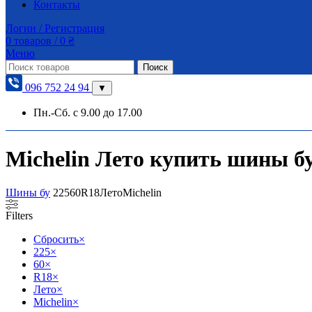
Контакты
Логин / Регистрация
0
товаров
/
0
₴
Меню
Поиск
096 752 24 94
▼
Пн.-Сб. с 9.00 до 17.00
Michelin Лето купить шины бу 
Шины бу
225
60
R18
Лето
Michelin
Filters
Сбросить
×
225
×
60
×
R18
×
Лето
×
Michelin
×