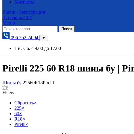
Контакты
Логин / Регистрация
0
товаров
/
0
₴
Меню
Поиск
096 752 24 94
▼
Пн.-Сб. с 9.00 до 17.00
Pirelli 225 60 R18 шины бу | Pir
Шины бу
225
60
R18
Pirelli
Filters
Сбросить
×
225
×
60
×
R18
×
Pirelli
×