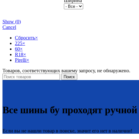
Ширина
Show
(
0
)
Cancel
Сбросить
×
225
×
60
×
R18
×
Pirelli
×
Товаров, соответствующих вашему запросу, не обнаружено.
Поиск
Все шины бу проходят ручной
Если вы не нашли товар в поиске, значит его нет в наличии!