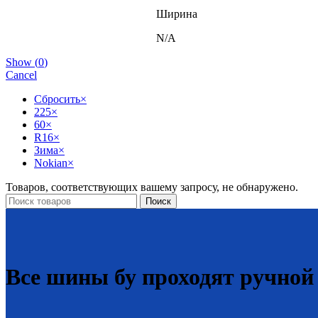
Ширина
N/A
Show
(
0
)
Cancel
Сбросить
×
225
×
60
×
R16
×
Зима
×
Nokian
×
Товаров, соответствующих вашему запросу, не обнаружено.
Поиск
Все шины бу проходят ручной