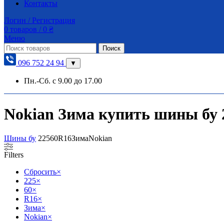
Контакты
Логин / Регистрация
0
товаров
/
0
₴
Меню
Поиск
096 752 24 94
▼
Пн.-Сб. с 9.00 до 17.00
Nokian Зима купить шины бу 2
Шины бу
225
60
R16
Зима
Nokian
Filters
Сбросить
×
225
×
60
×
R16
×
Зима
×
Nokian
×