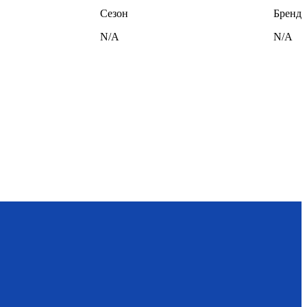
Сезон
Бренд
N/A
N/A