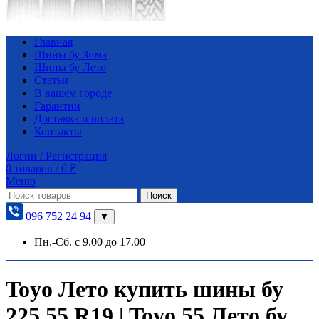
Главная
Шины бу Зима
Шины бу Лето
Статьи
В вашем городе
Гарантии
Доставка и оплата
Контакты
Логин / Регистрация
0
товаров
/
0
₴
Меню
Поиск
096 752 24 94
▼
Пн.-Сб. с 9.00 до 17.00
Toyo Лето купить шины бу
225 55 R19 | Toyo 55 Лето бу