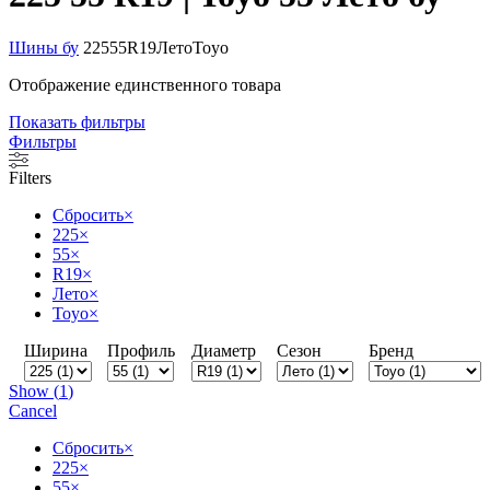
Шины бу
225
55
R19
Лето
Toyo
Отображение единственного товара
Показать фильтры
Фильтры
Filters
Сбросить
×
225
×
55
×
R19
×
Лето
×
Toyo
×
Ширина
Профиль
Диаметр
Сезон
Бренд
Show
(
1
)
Cancel
Сбросить
×
225
×
55
×