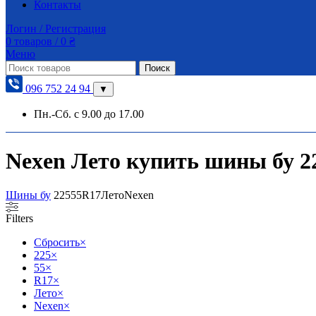
Контакты
Логин / Регистрация
0
товаров
/
0
₴
Меню
Поиск
096 752 24 94
▼
Пн.-Сб. с 9.00 до 17.00
Nexen Лето купить шины бу 225
Шины бу
225
55
R17
Лето
Nexen
Filters
Сбросить
×
225
×
55
×
R17
×
Лето
×
Nexen
×