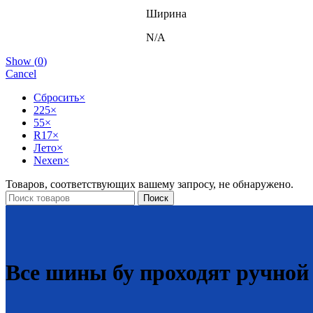
Ширина
N/A
Show
(
0
)
Cancel
Сбросить
×
225
×
55
×
R17
×
Лето
×
Nexen
×
Товаров, соответствующих вашему запросу, не обнаружено.
Поиск
Все шины бу проходят ручной