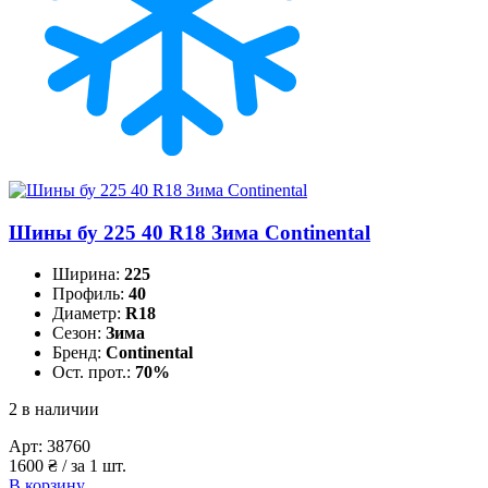
Шины бу 225 40 R18 Зима Continental
Ширина:
225
Профиль:
40
Диаметр:
R18
Сезон:
Зима
Бренд:
Continental
Ост. прот.:
70%
2 в наличии
Арт:
38760
1600
₴
/ за 1 шт.
В корзину