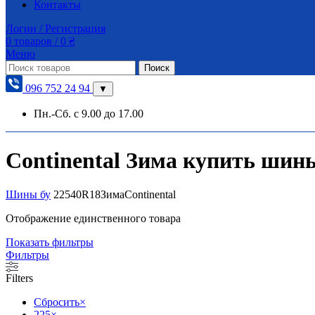
Контакты
Логин / Регистрация
0
товаров
/
0
₴
Меню
Поиск
096 752 24 94
▼
Пн.-Сб. с 9.00 до 17.00
Continental Зима купить шины 
Шины бу
225
40
R18
Зима
Continental
Отображение единственного товара
Показать фильтры
Фильтры
Filters
Сбросить
×
225
×