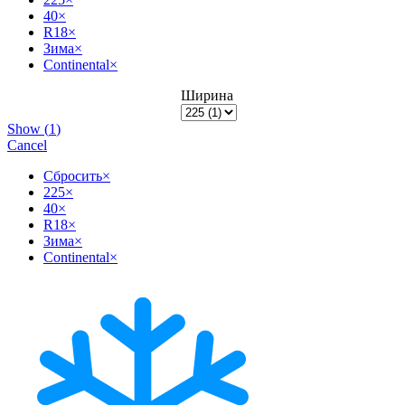
40
×
R18
×
Зима
×
Continental
×
Ширина
Show
(
1
)
Cancel
Сбросить
×
225
×
40
×
R18
×
Зима
×
Continental
×