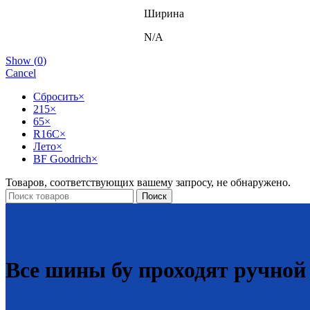
Ширина
N/A
Show
(
0
)
Cancel
Сбросить
×
215
×
65
×
R16C
×
Лето
×
BF Goodrich
×
Товаров, соответствующих вашему запросу, не обнаружено.
Поиск
Все шины бу проходят ручной