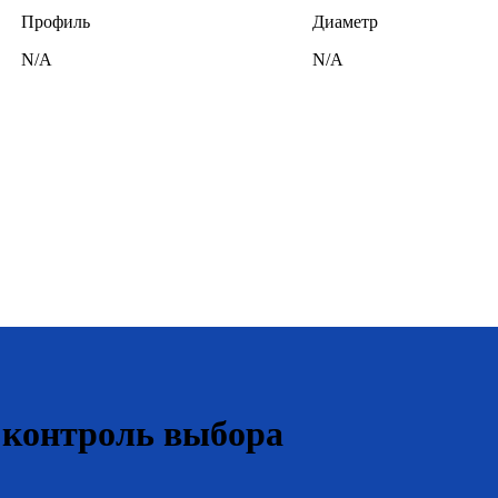
Профиль
Диаметр
N/A
N/A
 контроль выбора