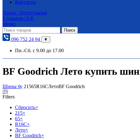
Контакты
Логин / Регистрация
0
товаров
/
0
₴
Меню
Поиск
096 752 24 94
▼
Пн.-Сб. с 9.00 до 17.00
BF Goodrich Лето купить шины
Шины бу
215
65
R16C
Лето
BF Goodrich
Filters
Сбросить
×
215
×
65
×
R16C
×
Лето
×
BF Goodrich
×