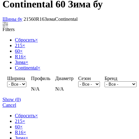
Continental 60 Зима бу
Шины бу
215
60
R16
Зима
Continental
Filters
Сбросить
×
215
×
60
×
R16
×
Зима
×
Continental
×
Ширина
Профиль
Диаметр
Сезон
Бренд
N/A
N/A
Show
(
0
)
Cancel
Сбросить
×
215
×
60
×
R16
×
Зима
×