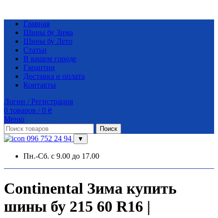
Главная
Шины бу Зима
Шины бу Лето
Статьи
В вашем городе
Гарантии
Доставка и оплата
Контакты
Логин / Регистрация
0
товаров
/
0
₴
Меню
Поиск
096 752 24 94
▼
Пн.-Сб. с 9.00 до 17.00
Continental Зима купить
шины бу 215 60 R16 |