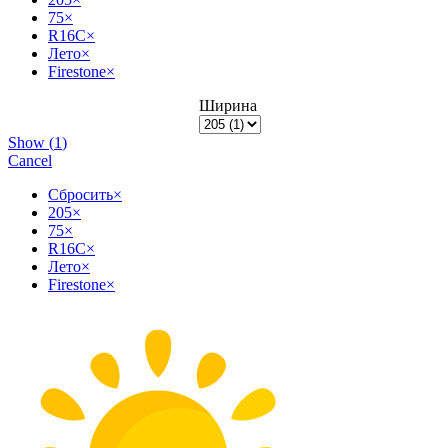
75
×
R16C
×
Лето
×
Firestone
×
Ширина
Show
(
1
)
Cancel
Сбросить
×
205
×
75
×
R16C
×
Лето
×
Firestone
×