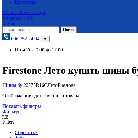
Контакты
Логин / Регистрация
0
товаров
/
0
₴
Меню
Поиск
096 752 24 94
▼
Пн.-Сб. с 9.00 до 17.00
Firestone Лето купить шины бу
Шины бу
205
75
R16C
Лето
Firestone
Отображение единственного товара
Показать фильтры
Фильтры
Filters
Сбросить
×
205
×