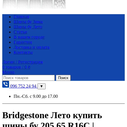
Главная
Шины бу Зима
Шины бу Лето
Статьи
В вашем городе
Гарантии
Доставка и оплата
Контакты
Логин / Регистрация
0
товаров
/
0
₴
Меню
Поиск
096 752 24 94
▼
Пн.-Сб. с 9.00 до 17.00
Bridgestone Лето купить
шины бу 205 65 R16C |