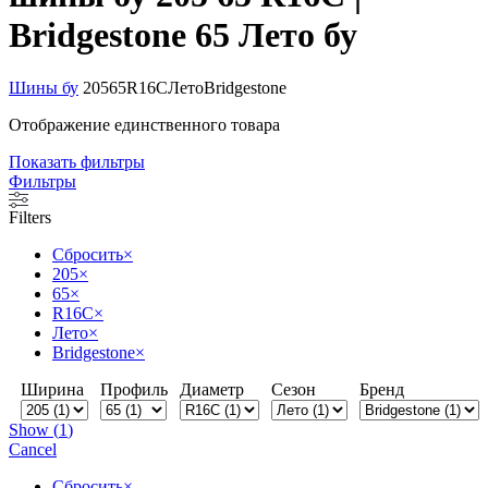
Bridgestone 65 Лето бу
Шины бу
205
65
R16C
Лето
Bridgestone
Отображение единственного товара
Показать фильтры
Фильтры
Filters
Сбросить
×
205
×
65
×
R16C
×
Лето
×
Bridgestone
×
Ширина
Профиль
Диаметр
Сезон
Бренд
Show
(
1
)
Cancel
Сбросить
×